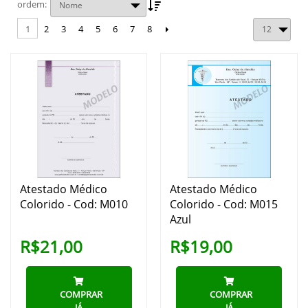
ordem
2
3
4
5
6
7
8
1
Atestado Médico
Atestado Médico
Colorido - Cod: M010
Colorido - Cod: M015
Azul
R$21,00
R$19,00
COMPRAR
COMPRAR
JÁ
JÁ