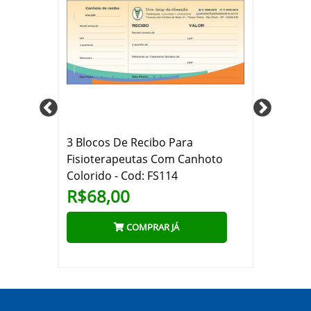
3 Blocos De Recibo Para
3 Blo
to
Fisioterapeutas Com Canhoto
Fisio
Colorido - Cod: FS114
Color
R$68,00
R$6
COMPRAR JÁ