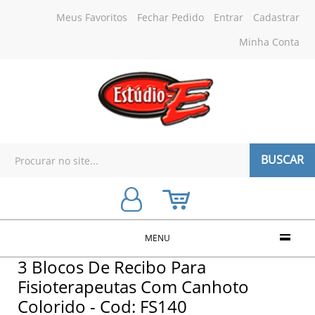
Meus Favoritos
Fechar Pedido
Entrar
Cadastrar
Minha Conta
BUSCAR
MENU
3 Blocos De Recibo Para
Fisioterapeutas Com Canhoto
Colorido - Cod: FS140