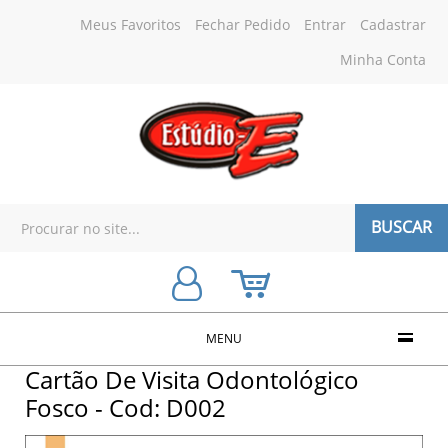
Meus Favoritos
Fechar Pedido
Entrar
Cadastrar
Minha Conta
BUSCAR
MENU
Cartão De Visita Odontológico
Fosco - Cod: D002