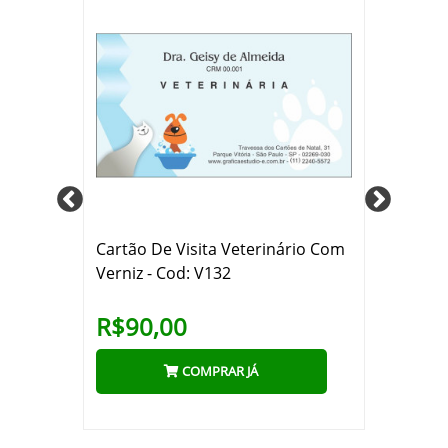
co
Cartão De Visita Veterinário Com
Cartã
Verniz - Cod: V132
Verni
R$90,00
R$9
COMPRAR JÁ