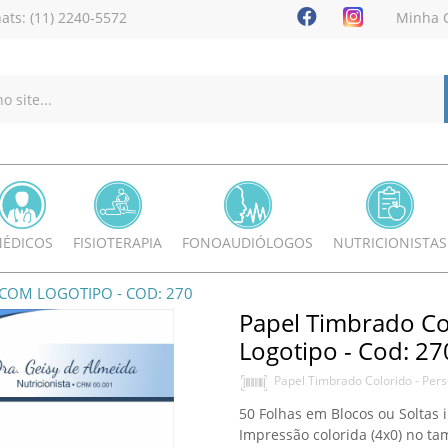
ats: (11) 2240-5572
Minha 
ÉDICOS
FISIOTERAPIA
FONOAUDIÓLOGOS
NUTRICIONISTAS
COM LOGOTIPO - COD: 270
Papel Timbrado Co
Logotipo - Cod: 27
Papel Timbrado Colorido - Pers
50 Folhas em Blocos ou Soltas 
Impressão colorida (4x0) no t