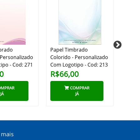
brado
Papel Timbrado
Papel
 Personalizado
Colorido - Personalizado
Colori
ipo - Cod: 271
Com Logotipo - Cod: 213
- Cod:
0
R$66,00
R$6
MPRAR
COMPRAR
JÁ
JÁ
 mais