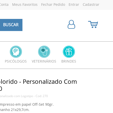
Conta
Meus Favoritos
Fechar Pedido
Entrar
Cadastrar
BUSCAR
PSICÓLOGOS
VETERINÁRIOS
BRINDES
lorido - Personalizado Com
0
onalizado com Logotipo - Cod: 270
impresso em papel Off-Set 90gr.
amanho 21x29,7cm.