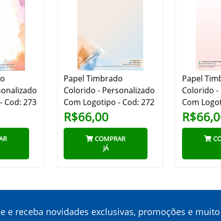
do
Papel Timbrado
Papel Tim
sonalizado
Colorido - Personalizado
Colorido -
- Cod: 273
Com Logotipo - Cod: 272
Com Logot
R$66,00
R$66,0
AR
COMPRAR
CO
JÁ
ne e receba novidades exclusivas, promoções e muito