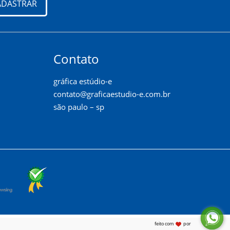
ADASTRAR
Contato
gráfica estúdio-e
contato@graficaestudio-e.com.br
são paulo – sp
feito com
por