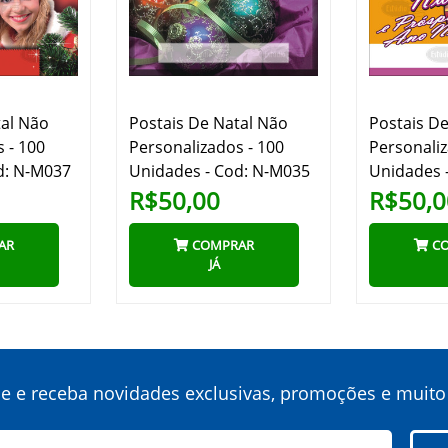
tal Não
Postais De Natal Não
Postais D
 - 100
Personalizados - 100
Personaliz
d: N-M037
Unidades - Cod: N-M035
Unidades 
R$50,00
R$50,0
AR
COMPRAR
CO
JÁ
ne e receba novidades exclusivas, promoções e muito