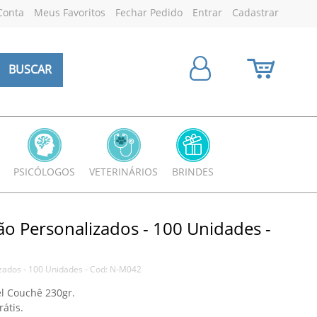
Conta
Meus Favoritos
Fechar Pedido
Entrar
Cadastrar
BUSCAR
PSICÓLOGOS
VETERINÁRIOS
BRINDES
ão Personalizados - 100 Unidades -
izados - 100 Unidades - Cod: N-M042
l Couchê 230gr.
átis.