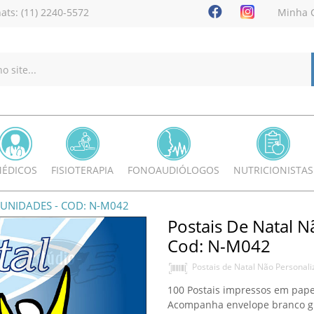
ats: (11) 2240-5572
Minha 
ÉDICOS
FISIOTERAPIA
FONOAUDIÓLOGOS
NUTRICIONISTAS
 UNIDADES - COD: N-M042
Postais De Natal N
Cod: N-M042
Postais de Natal Não Personal
100 Postais impressos em pape
Acompanha envelope branco gr