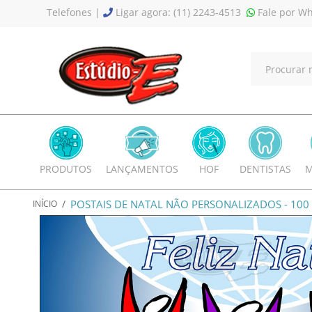
Telefones |
Ligar agora: (11) 2243-4513
Fale por Wh
PRODUTOS
LANÇAMENTOS
HOF
DENTISTAS
M
/
POSTAIS DE NATAL NÃO PERSONALIZADOS - 100
INÍCIO