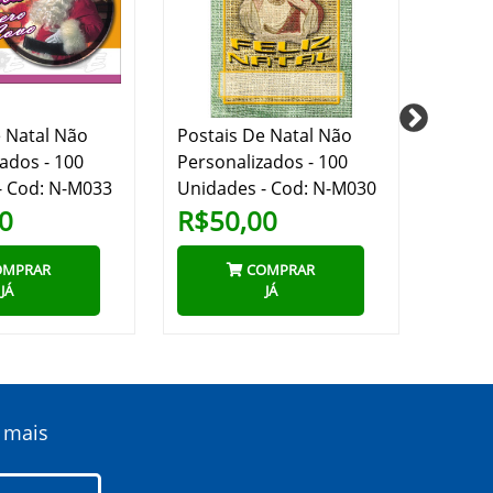
e Natal Não
Postais De Natal Não
Posta
ados - 100
Personalizados - 100
Person
- Cod: N-M033
Unidades - Cod: N-M030
Unida
0
R$50,00
R$5
MPRAR
COMPRAR
JÁ
JÁ
 mais