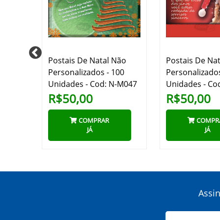
Não
Postais De Natal Não
Postais De Na
00
Personalizados - 100
Personalizados
-M002
Unidades - Cod: N-M047
Unidades - Co
R$50,00
R$50,00
COMPRAR
COMPR
JÁ
JÁ
Assi