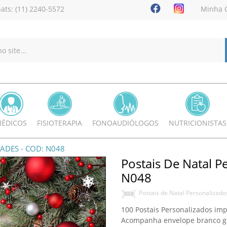
ats: (11) 2240-5572
Minha 
ÉDICOS
FISIOTERAPIA
FONOAUDIÓLOGOS
NUTRICIONISTAS
ADES - COD: N048
Postais De Natal P
N048
Postais de Natal Personalizado
100 Postais Personalizados im
Acompanha envelope branco gr