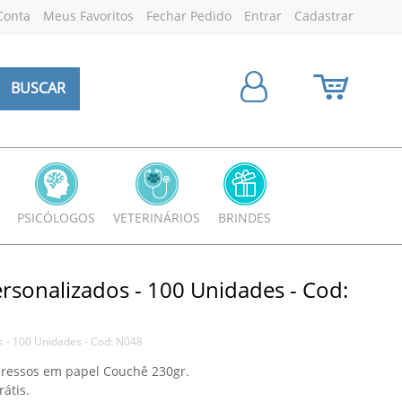
Conta
Meus Favoritos
Fechar Pedido
Entrar
Cadastrar
BUSCAR
PSICÓLOGOS
VETERINÁRIOS
BRINDES
ersonalizados - 100 Unidades - Cod:
s - 100 Unidades - Cod: N048
pressos em papel Couchê 230gr.
átis.