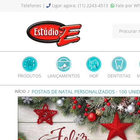
Telefones |
Ligar agora: (11) 2243-4513
Fale por Wh
PRODUTOS
LANÇAMENTOS
HOF
DENTISTAS
M
/
POSTAIS DE NATAL PERSONALIZADOS - 100 UNID
INÍCIO